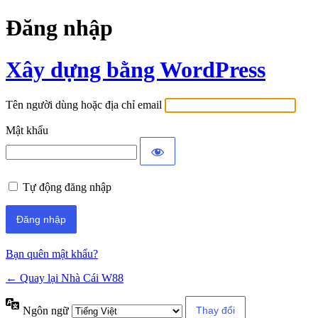
Đăng nhập
Xây dựng bằng WordPress
Tên người dùng hoặc địa chỉ email
Mật khẩu
Tự động đăng nhập
Bạn quên mật khẩu?
← Quay lại Nhà Cái W88
Ngôn ngữ