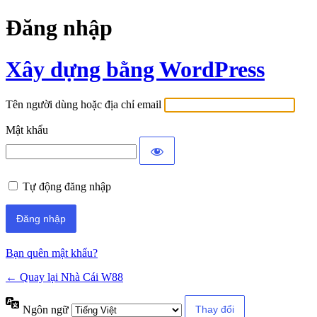
Đăng nhập
Xây dựng bằng WordPress
Tên người dùng hoặc địa chỉ email
Mật khẩu
Tự động đăng nhập
Bạn quên mật khẩu?
← Quay lại Nhà Cái W88
Ngôn ngữ