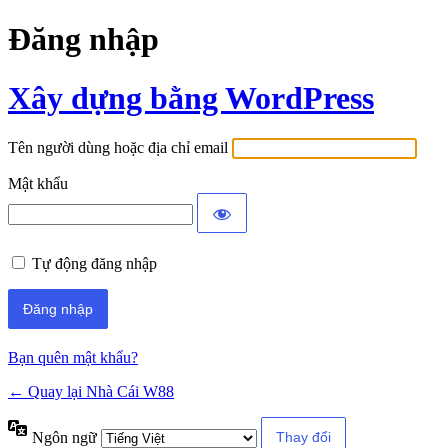
Đăng nhập
Xây dựng bằng WordPress
Tên người dùng hoặc địa chỉ email
Mật khẩu
Tự động đăng nhập
Bạn quên mật khẩu?
← Quay lại Nhà Cái W88
Ngôn ngữ