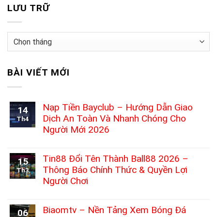
LƯU TRỮ
Lưu
trữ
BÀI VIẾT MỚI
Nạp Tiền Bayclub – Hướng Dẫn Giao
14
Dịch An Toàn Và Nhanh Chóng Cho
Th4
Người Mới 2026
Không
có
bình
Tin88 Đổi Tên Thành Ball88 2026 –
15
luận
Thông Báo Chính Thức & Quyền Lợi
Th3
ở
Người Chơi
Nạp
Tiền
Không
Bayclub
có
–
bình
Biaomtv – Nền Tảng Xem Bóng Đá
Hướng
06
luận