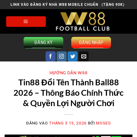
Bỏ
LINK VÀO ĐĂNG KÝ NHÀ W88 MOBILE CHUẨN （TẶNG 90K）
qua
nội
dung
ĐĂNG KÝ
ĐĂNG NHẬP
HƯỚNG DẪN W88
Tin88 Đổi Tên Thành Ball88
2026 – Thông Báo Chính Thức
& Quyền Lợi Người Chơi
ĐĂNG VÀO
THÁNG 3 15, 2026
BỞI
MOSES