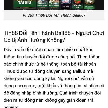
Vì Sao Tin88 Đổi Tên Thành Ball88?
Tin88 Đổi Tên Thành Ball88 – Người Chơi
Có Bị Ảnh Hưởng Không?
Đây là vấn đề được quan tâm nhiều nhất khi
thông tin chuyển đổi được công bố. Theo thông
báo chính thức từ hệ thống, toàn bộ tài khoản
Tin88 được tự động chuyển sang Ball88 mà
không yêu cầu đăng ký lại. Người chơi vẫn sử
dụng username, mật khẩu và thông tin cá nhân cũ
để đăng nhập bình thường. Quá trình chuyển đổi
diễn ra tự động nên không gây gián đoạn trải
nghiệm.