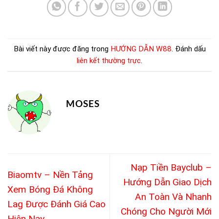
Bài viết này được đăng trong
HƯỚNG DẪN W88
. Đánh dấu
liên kết thường trực
.
MOSES
Nạp Tiền Bayclub –
Biaomtv – Nền Tảng
Hướng Dẫn Giao Dịch
Xem Bóng Đá Không
An Toàn Và Nhanh
Lag Được Đánh Giá Cao
Chóng Cho Người Mới
Hiện Nay