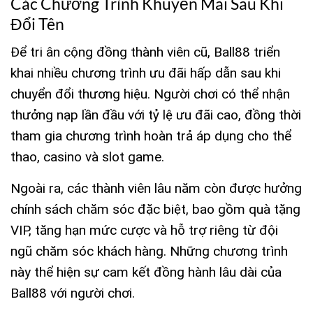
Các Chương Trình Khuyến Mãi Sau Khi
Đổi Tên
Để tri ân cộng đồng thành viên cũ, Ball88 triển
khai nhiều chương trình ưu đãi hấp dẫn sau khi
chuyển đổi thương hiệu. Người chơi có thể nhận
thưởng nạp lần đầu với tỷ lệ ưu đãi cao, đồng thời
tham gia chương trình hoàn trả áp dụng cho thể
thao, casino và slot game.
Ngoài ra, các thành viên lâu năm còn được hưởng
chính sách chăm sóc đặc biệt, bao gồm quà tặng
VIP, tăng hạn mức cược và hỗ trợ riêng từ đội
ngũ chăm sóc khách hàng. Những chương trình
này thể hiện sự cam kết đồng hành lâu dài của
Ball88 với người chơi.