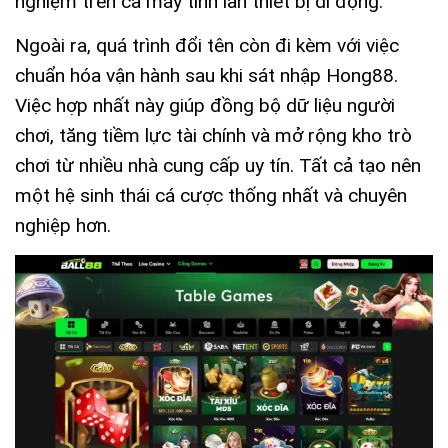
nghiệm trên cả máy tính lẫn thiết bị di động.
Ngoài ra, quá trình đổi tên còn đi kèm với việc
chuẩn hóa vận hành sau khi sát nhập Hong88.
Việc hợp nhất này giúp đồng bộ dữ liệu người
chơi, tăng tiềm lực tài chính và mở rộng kho trò
chơi từ nhiều nhà cung cấp uy tín. Tất cả tạo nên
một hệ sinh thái cá cược thống nhất và chuyên
nghiệp hơn.