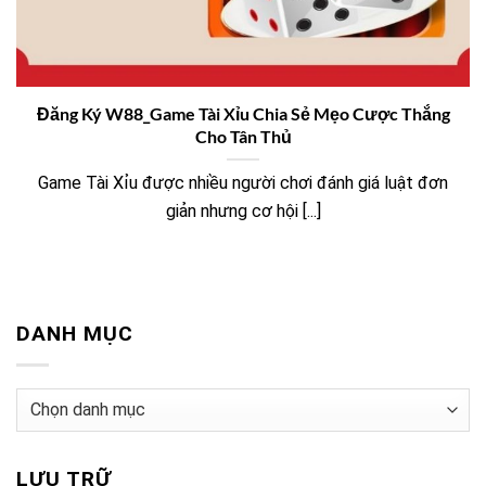
Đăng Ký W88_Game Tài Xỉu Chia Sẻ Mẹo Cược Thắng
Cho Tân Thủ
Game Tài Xỉu được nhiều người chơi đánh giá luật đơn
giản nhưng cơ hội [...]
DANH MỤC
Danh
mục
LƯU TRỮ