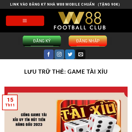
Bỏ
LINK VÀO ĐĂNG KÝ NHÀ W88 MOBILE CHUẨN （TẶNG 90K）
qua
nội
dung
ĐĂNG KÝ
ĐĂNG NHẬP
LƯU TRỮ THẺ:
GAME TÀI XỈU
15
Th11