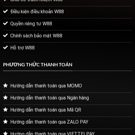
Cho
Bet
Điều kiện điều khoản W88
Thủ
Quyền riêng tư W88
Chính sách bảo mật W88
Hỗ trợ W88
PHƯƠNG THỨC THANH TOÁN
Hướng dẫn thanh toán qua MOMO
Hướng dẫn thanh toán qua Ngân hàng
Hướng dẫn thanh toán qua Mã QR
Hướng dẫn thanh toán qua ZALO PAY
Hướng dẫn thanh toán qua VIETTELPAY