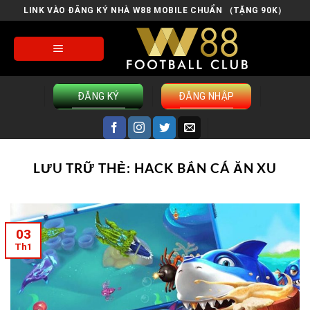
Bỏ
LINK VÀO ĐĂNG KÝ NHÀ W88 MOBILE CHUẨN （TẶNG 90K）
qua
nội
dung
ĐĂNG KÝ
ĐĂNG NHẬP
LƯU TRỮ THẺ:
HACK BẮN CÁ ĂN XU
03
Th1