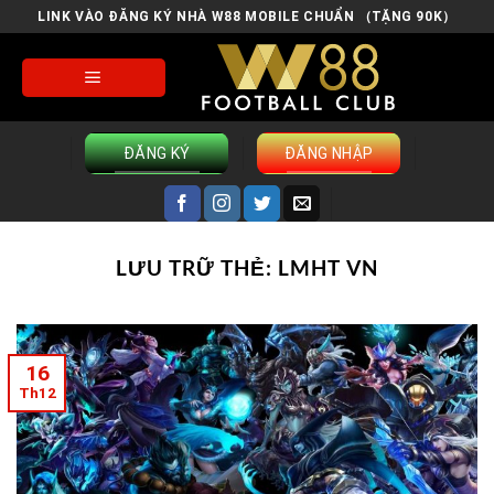
Bỏ
LINK VÀO ĐĂNG KÝ NHÀ W88 MOBILE CHUẨN （TẶNG 90K）
qua
nội
dung
ĐĂNG KÝ
ĐĂNG NHẬP
LƯU TRỮ THẺ:
LMHT VN
16
Th12