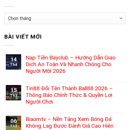
Lưu
trữ
BÀI VIẾT MỚI
Nạp Tiền Bayclub – Hướng Dẫn Giao
14
Dịch An Toàn Và Nhanh Chóng Cho
Th4
Người Mới 2026
Không
có
bình
Tin88 Đổi Tên Thành Ball88 2026 –
15
luận
Thông Báo Chính Thức & Quyền Lợi
Th3
ở
Người Chơi
Nạp
Tiền
Không
Bayclub
có
–
bình
Biaomtv – Nền Tảng Xem Bóng Đá
Hướng
06
luận
Dẫn
Không Lag Được Đánh Giá Cao Hiện
Th2
ở
Giao