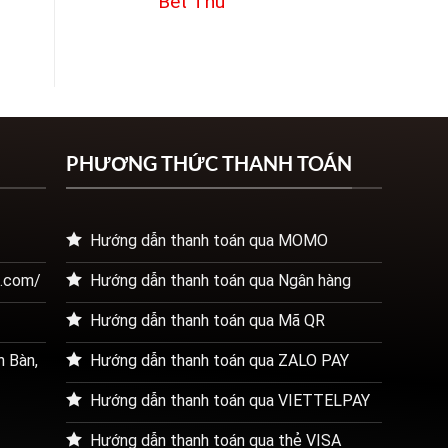
Bet Thủ
–
Cao
Trải
Không
Hiện
Nghiệm
có
Nay
Công
bình
Bằng
luận
Với
ở
Công
Nhà
Nghệ
Cái
Md5
Thái
Lan
PHƯƠNG THỨC THANH TOÁN
Hoàn
Trả
Cao,
Lợi
Ích
Hướng dẫn thanh toán qua MOMO
Vượt
Trội
a.com/
Hướng dẫn thanh toán qua Ngân hàng
Cho
Bet
Thủ
Hướng dẫn thanh toán qua Mã QR
h Bàn,
Hướng dẫn thanh toán qua ZALO PAY
Hướng dẫn thanh toán qua VIETTELPAY
Hướng dẫn thanh toán qua thẻ VISA