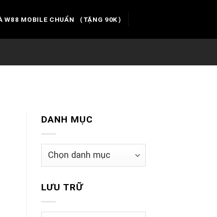
HÀ W88 MOBILE CHUẨN （TẶNG 90K）
DANH MỤC
Danh
mục
LƯU TRỮ