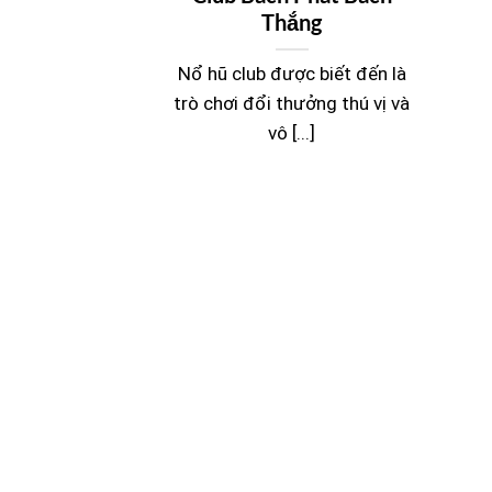
Thắng
Nổ hũ club được biết đến là
trò chơi đổi thưởng thú vị và
vô [...]