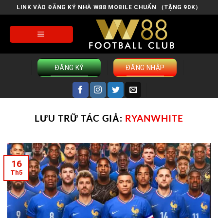
Bỏ
LINK VÀO ĐĂNG KÝ NHÀ W88 MOBILE CHUẨN （TẶNG 90K）
qua
nội
dung
ĐĂNG KÝ
ĐĂNG NHẬP
LƯU TRỮ TÁC GIẢ:
RYANWHITE
16
Th5