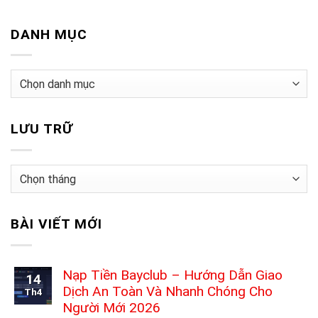
DANH MỤC
Danh
mục
LƯU TRỮ
Lưu
trữ
BÀI VIẾT MỚI
Nạp Tiền Bayclub – Hướng Dẫn Giao
14
Dịch An Toàn Và Nhanh Chóng Cho
Th4
Người Mới 2026