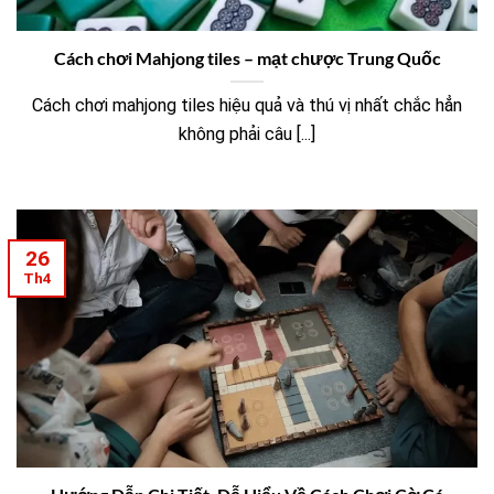
Cách chơi Mahjong tiles – mạt chược Trung Quốc
Cách chơi mahjong tiles hiệu quả và thú vị nhất chắc hẳn
không phải câu [...]
26
Th4