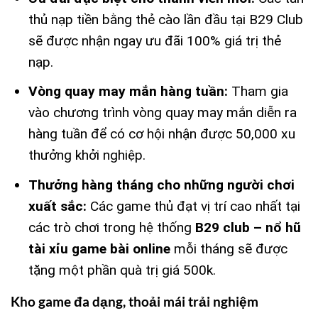
thủ nạp tiền bằng thẻ cào lần đầu tại B29 Club
sẽ được nhận ngay ưu đãi 100% giá trị thẻ
nạp.
Vòng quay may mắn hàng tuần:
Tham gia
vào chương trình vòng quay may mắn diễn ra
hàng tuần để có cơ hội nhận được 50,000 xu
thưởng khởi nghiệp.
Thưởng hàng tháng cho những người chơi
xuất sắc:
Các game thủ đạt vị trí cao nhất tại
các trò chơi trong hệ thống
B29 club – nổ hũ
tài xỉu game bài online
mỗi tháng sẽ được
tặng một phần quà trị giá 500k.
Kho game đa dạng, thoải mái trải nghiệm