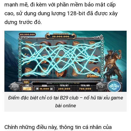
mạnh mẽ, đi kèm với phần mềm bảo mật cấp
cao, sử dụng dung lượng 128-bit đã được xây
dựng trước đó.
Điểm đặc biệt chỉ có tại B29 club – nổ hũ tài xỉu game
bài online
Chính những điều này, thông tin cá nhân của