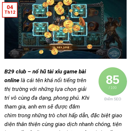
04
Th12
B29 club – nổ hũ tài xỉu game bài
85
online
là cái tên khá nổi tiếng trên
thị trường với những lựa chọn giải
/ 100
trí vô cùng đa dạng, phong phú. Khi
Điểm SEO
tham gia, anh em sẽ được đắm
chìm trong những trò chơi hấp dẫn, đặc biệt giao
diện thân thiện cùng giao dịch nhanh chóng, tiện