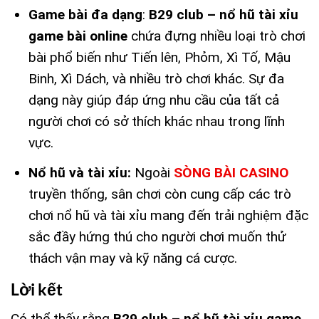
Game bài đa dạng
:
B29 club – nổ hũ tài xỉu
game bài online
chứa đựng nhiều loại trò chơi
bài phổ biến như Tiến lên, Phỏm, Xì Tố, Mậu
Binh, Xì Dách, và nhiều trò chơi khác. Sự đa
dạng này giúp đáp ứng nhu cầu của tất cả
người chơi có sở thích khác nhau trong lĩnh
vực.
Nổ hũ và tài xỉu:
Ngoài
SÒNG BÀI CASINO
truyền thống, sân chơi còn cung cấp các trò
chơi nổ hũ và tài xỉu mang đến trải nghiệm đặc
sắc đầy hứng thú cho người chơi muốn thử
thách vận may và kỹ năng cá cược.
Lời kết
Có thể thấy rằng
B29 club – nổ hũ tài xỉu game