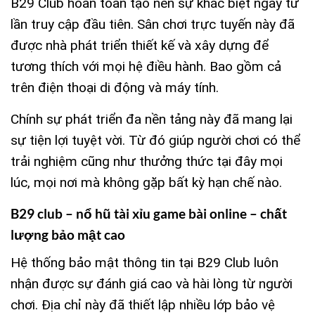
B29 Club hoàn toàn tạo nên sự khác biệt ngay từ
lần truy cập đầu tiên. Sân chơi trực tuyến này đã
được nhà phát triển thiết kế và xây dựng để
tương thích với mọi hệ điều hành. Bao gồm cả
trên điện thoại di động và máy tính.
Chính sự phát triển đa nền tảng này đã mang lại
sự tiện lợi tuyệt vời. Từ đó giúp người chơi có thể
trải nghiệm cũng như thưởng thức tại đây mọi
lúc, mọi nơi mà không gặp bất kỳ hạn chế nào.
B29 club – nổ hũ tài xỉu game bài online – chất
lượng bảo mật cao
Hệ thống bảo mật thông tin tại B29 Club luôn
nhận được sự đánh giá cao và hài lòng từ người
chơi. Địa chỉ này đã thiết lập nhiều lớp bảo vệ