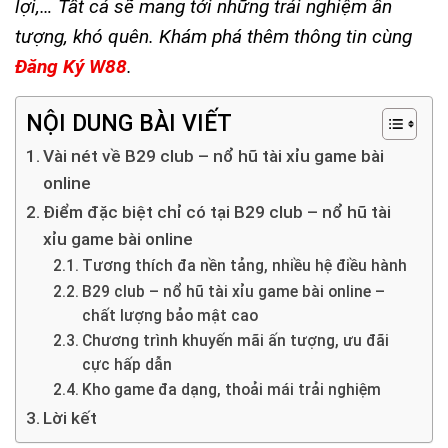
lợi,… Tất cả sẽ mang tới những trải nghiệm ấn
tượng, khó quên. Khám phá thêm thông tin cùng
Đăng Ký W88
.
NỘI DUNG BÀI VIẾT
Vài nét về B29 club – nổ hũ tài xỉu game bài
online
Điểm đặc biệt chỉ có tại B29 club – nổ hũ tài
xỉu game bài online
Tương thích đa nền tảng, nhiều hệ điều hành
B29 club – nổ hũ tài xỉu game bài online –
chất lượng bảo mật cao
Chương trình khuyến mãi ấn tượng, ưu đãi
cực hấp dẫn
Kho game đa dạng, thoải mái trải nghiệm
Lời kết