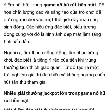
điểm nổi bật trong
game nổ hũ rút tiền mặt
. Đồ
họa chất lượng cao và sáng tạo của trò chơi đã
đưa người chơi vào một thế giới đầy màu sắc,
sinh động. Các hiệu ứng đặc biệt, biểu tượng
động cùng với đó là hình ảnh đẹp mắt làm tăng
tính hấp dẫn.
Ngoài ra, âm thanh sống động, âm nhạc hứng
khởi, đặc biệt là tiếng rì rào của tiền khi trúng
thưởng kích thích giác quan. Từ đó tạo ra một
trải nghiệm giải trí đa chiều và không ngừng cuốn
hút tân thủ tham giai.
Nhiều giải thưởng jackpot lớn trong game nổ hũ
rút tiền mặt