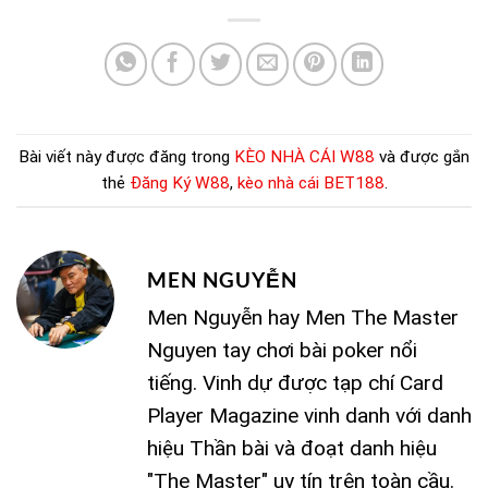
Bài viết này được đăng trong
KÈO NHÀ CÁI W88
và được gắn
thẻ
Đăng Ký W88
,
kèo nhà cái BET188
.
MEN NGUYỄN
Men Nguyễn hay Men The Master
Nguyen tay chơi bài poker nổi
tiếng. Vinh dự được tạp chí Card
Player Magazine vinh danh với danh
hiệu Thần bài và đoạt danh hiệu
"The Master" uy tín trên toàn cầu.