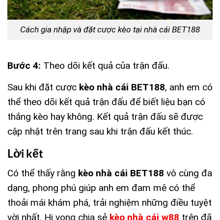
Cách gia nhập và đặt cược kèo tại nhà cái BET188
Bước 4:
Theo dõi kết quả của trận đấu.
Sau khi đặt cược
kèo nhà cái BET188
, anh em có
thể theo dõi kết quả trận đấu để biết liệu bạn có
thắng kèo hay không. Kết quả trận đấu sẽ được
cập nhật trên trang sau khi trận đấu kết thúc.
Lời kết
Có thể thấy rằng
kèo nhà cái BET188
vô cùng đa
dạng, phong phú giúp anh em đam mê có thể
thoải mái khám phá, trải nghiệm những điều tuyệt
vời nhất. Hi vọng chia sẻ
kèo nhà cái w88
trên đã