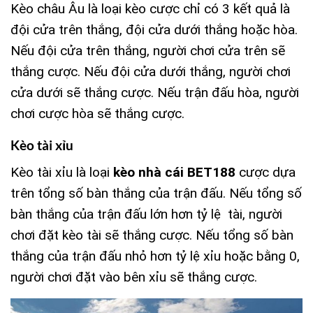
Kèo châu Âu là loại kèo cược chỉ có 3 kết quả là
đội cửa trên thắng, đội cửa dưới thắng hoặc hòa.
Nếu đội cửa trên thắng, người chơi cửa trên sẽ
thắng cược. Nếu đội cửa dưới thắng, người chơi
cửa dưới sẽ thắng cược. Nếu trận đấu hòa, người
chơi cược hòa sẽ thắng cược.
Kèo tài xỉu
Kèo tài xỉu là loại
kèo nhà cái BET188
cược dựa
trên tổng số bàn thắng của trận đấu. Nếu tổng số
bàn thắng của trận đấu lớn hơn tỷ lệ tài, người
chơi đặt kèo tài sẽ thắng cược. Nếu tổng số bàn
thắng của trận đấu nhỏ hơn tỷ lệ xỉu hoặc bằng 0,
người chơi đặt vào bên xỉu sẽ thắng cược.