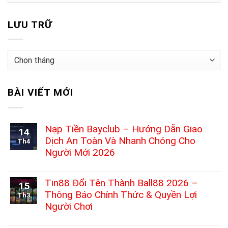
mục
LƯU TRỮ
Lưu
trữ
BÀI VIẾT MỚI
Nạp Tiền Bayclub – Hướng Dẫn Giao
14
Dịch An Toàn Và Nhanh Chóng Cho
Th4
Người Mới 2026
Không
có
bình
Tin88 Đổi Tên Thành Ball88 2026 –
15
luận
Thông Báo Chính Thức & Quyền Lợi
Th3
ở
Người Chơi
Nạp
Tiền
Không
Bayclub
có