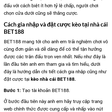
đấu với cách biệt ít hơn tỷ lệ chấp, người chơi
chọn cửa dưới cũng sẽ thắng cược.
Cách gia nhập và đặt cược kèo tại nhà cái
BET188
BET188 mang tới cho anh em trải nghiệm chơi vô
cùng đơn giản và dễ dàng để có thể tận hưởng
được các trận đấu trọn vẹn nhất. Nếu như đây là
lần đầu tiên anh em tham gia và tìm hiểu, dưới
đây là hướng dẫn chi tiết cách gia nhập cũng như
đặt cược tại
kèo nhà cái BET188.
Bước 1:
Tạo tài khoản BET188.
Ở bước đầu tiên này anh em hãy truy cập trang
web chính thức được cung cấp và nhấp vào nút