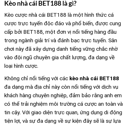
Kèo nhà cái BET188 là gì?
Kèo cược nhà cái BET188 là một hình thức cá
cược trực tuyến độc đáo và phổ biến, được cung
cấp bởi BET188, một đơn vị nổi tiếng hàng đầu
trong ngành giải trí và đánh bạc trực tuyến. Sân
chơi này đã xây dựng danh tiếng vững chắc nhờ
vào đội ngũ chuyên gia chất lượng, đa dạng về
loại hình cược.
Không chỉ nổi tiếng với các
kèo nhà cái BET188
đa dạng mà địa chỉ này còn nổi tiếng với dịch vụ
khách hàng chuyên nghiệp, đảm bảo rằng anh em
có thể trải nghiệm môi trường cá cược an toàn và
tin cậy. Với giao diện trực quan, ứng dụng di động
tiện lợi, và sự đa dạng về sự kiện đây sẽ là sự lựa