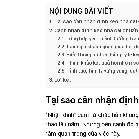
NỘI DUNG BÀI VIẾT
Tại sao cần nhận định kèo nhà cái
Cách nhận định kèo nhà cái chuẩn 
Tổng hợp yếu tố ảnh hưởng trận
Đánh giá khách quan giữa hai đ
Hiểu thông số trên bảng tỷ lệ k
Tham khảo kết quả hội nhóm so
Tỉnh táo, tâm lý vững vàng, đặ
Lời kết
Tại sao cần nhận định
“Nhận định” cụm từ chắc hẳn không 
thao lâu năm. Nhưng bên cạnh đó nh
tầm quan trọng của việc này.