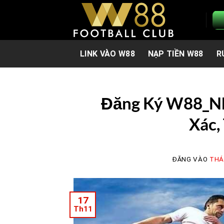
Bỏ
qua
nội
dung
LINK VÀO W88
NẠP TIỀN W88
R
Đăng Ký W88_Nh
Xác,
ĐĂNG VÀO
THÁ
17
Th11