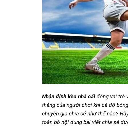
Nhận định kèo nhà cái
đóng vai trò
thắng của người chơi khi cá độ bón
chuyên gia chia sẻ như thế nào? Hã
toàn bộ nội dung bài viết chia sẻ d