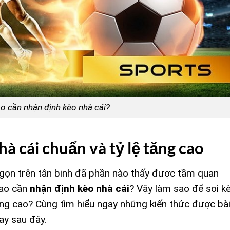
ao cần nhận định kèo nhà cái?
à cái chuẩn và tỷ lệ tăng cao
gọn trên tân binh đã phần nào thấy được tầm quan
sao cần
nhận định kèo nhà cái
? Vậy làm sao để soi k
ắng cao? Cùng tìm hiểu ngay những kiến thức được bà
gay sau đây.