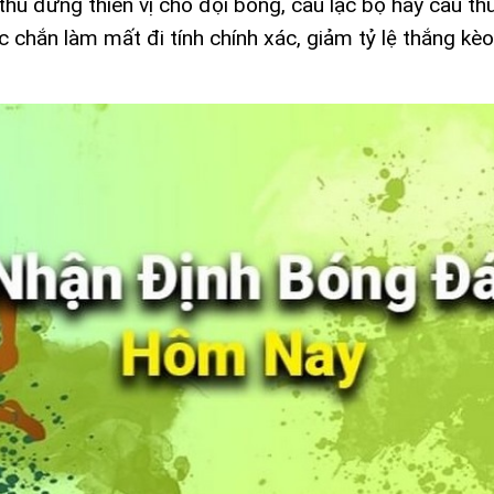
thủ đừng thiên vị cho đội bóng, câu lạc bộ hay cầu th
c chắn làm mất đi tính chính xác, giảm tỷ lệ thắng kèo