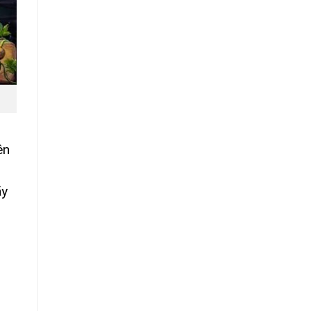
ên
ãy