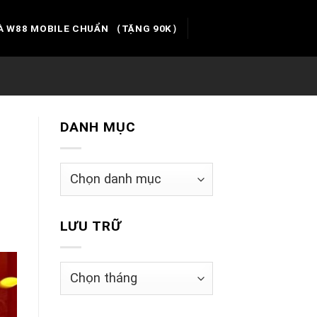
HÀ W88 MOBILE CHUẨN （TẶNG 90K）
DANH MỤC
Danh
mục
LƯU TRỮ
Lưu
trữ