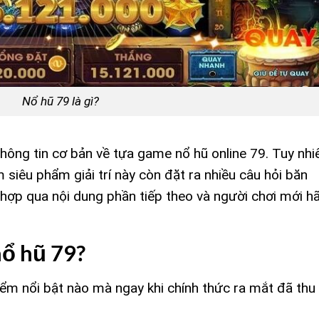
Nổ hũ 79 là gì?
 thông tin cơ bản về tựa game nổ hũ online 79. Tuy nhi
 siêu phẩm giải trí này còn đặt ra nhiều câu hỏi băn
 hợp qua nội dung phần tiếp theo và người chơi mới h
nổ hũ 79?
ểm nổi bật nào mà ngay khi chính thức ra mắt đã thu