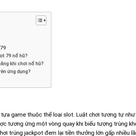
 79
pot 79 nổ hũ?
ắng khi chơi nổ hũ?
trên ứng dụng?
tựa game thuộc thể loại slot. Luật chơi tương tự như
ược tương ứng một vòng quay khi biểu tượng trùng k
ơi trúng jackpot đem lại tiền thưởng lớn gấp nhiều lầ