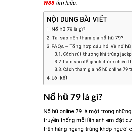
W88
tìm hiểu.
NỘI DUNG BÀI VIẾT
Nổ hũ 79 là gì?
Tại sao nên tham gia nổ hũ 79?
FAQs – Tổng hợp câu hỏi về nổ hũ
Cách rút thưởng khi trúng jack
Làm sao để giành được chiến th
Cách tham gia nổ hũ online 79 
Lời kết
Nổ hũ 79 là gì?
Nổ hũ online 79 là một trong những 
truyền thống mỗi lần anh em đặt c
trên hàng ngang trùng khớp người ch