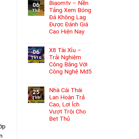
An
bình
Biaomtv – Nền
06
Toàn
luận
Tảng Xem Bóng
Th2
ở
Và
Đá Không Lag
Tin88
Nhanh
Đổi
Chóng
Được Đánh Giá
Tên
Cho
Cao Hiện Nay
Thành
Người
Ball88
Mới
Không
2026
2026
có
–
bình
X8 Tài Xỉu –
06
Thông
luận
Báo
Trải Nghiệm
Th10
ở
Chính
Công Bằng Với
Biaomtv
Thức
–
Công Nghệ Md5
&
Nền
Quyền
Tảng
Không
Lợi
Xem
có
Người
Bóng
bình
Nhà Cái Thái
25
Chơi
Đá
luận
Lan Hoàn Trả
Th9
Không
ở
Lag
Cao, Lợi Ích
X8
Được
Tài
Vượt Trội Cho
Đánh
Xỉu
Bet Thủ
Giá
–
Cao
Trải
hớp
Không
Hiện
Nghiệm
có
Nay
Công
n
bình
Bằng