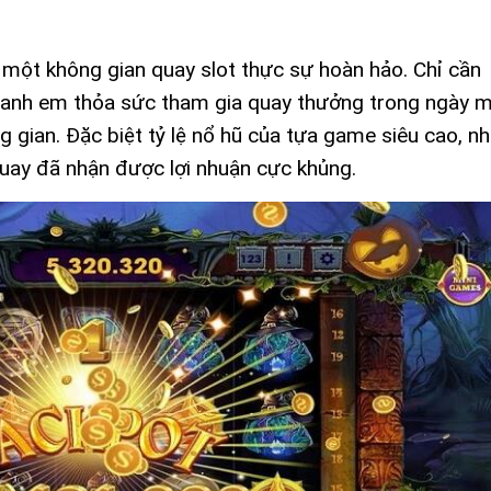
một không gian quay slot thực sự hoàn hảo. Chỉ cần
t, anh em thỏa sức tham gia quay thưởng trong ngày 
g gian. Đặc biệt tỷ lệ nổ hũ của tựa game siêu cao, nh
uay đã nhận được lợi nhuận cực khủng.