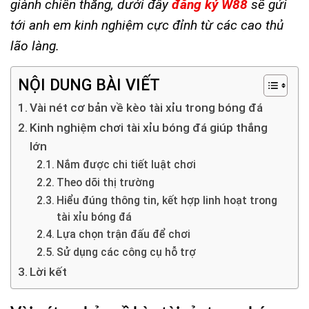
giành chiến thắng, dưới đây
đăng ký W88
sẽ gửi
tới anh em kinh nghiệm cực đỉnh từ các cao thủ
lão làng.
NỘI DUNG BÀI VIẾT
Vài nét cơ bản về kèo tài xỉu trong bóng đá
Kinh nghiệm chơi tài xỉu bóng đá giúp thắng
lớn
Nắm được chi tiết luật chơi
Theo dõi thị trường
Hiểu đúng thông tin, kết hợp linh hoạt trong
tài xỉu bóng đá
Lựa chọn trận đấu để chơi
Sử dụng các công cụ hỗ trợ
Lời kết