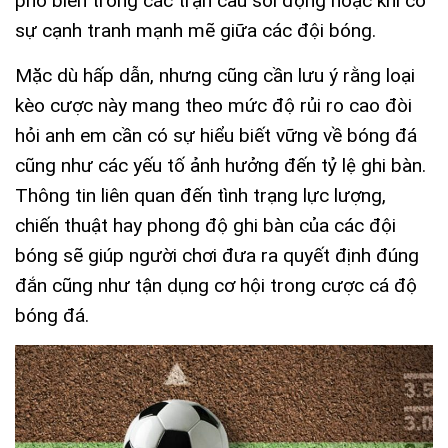
phổ biến trong các trận cầu sôi động hoặc khi có
sự cạnh tranh mạnh mẽ giữa các đội bóng.
Mặc dù hấp dẫn, nhưng cũng cần lưu ý rằng loại
kèo cược này mang theo mức độ rủi ro cao đòi
hỏi anh em cần có sự hiểu biết vững về bóng đá
cũng như các yếu tố ảnh hưởng đến tỷ lệ ghi bàn.
Thông tin liên quan đến tình trạng lực lượng,
chiến thuật hay phong độ ghi bàn của các đội
bóng sẽ giúp người chơi đưa ra quyết định đúng
đắn cũng như tận dụng cơ hội trong cược cá độ
bóng đá.