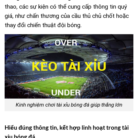
thao, các sự kiện có thể cung cấp thông tin quý
giá, như chấn thương của cầu thủ chủ chốt hoặc
thay đổi chiến thuật đội bóng.
Kinh nghiệm chơi tài xỉu bóng đá giúp thắng lớn
Hiểu đúng thông tin, kết hợp linh hoạt trong tài
xỉu bóng đá