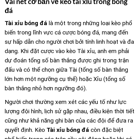
Vài nét cơ bản về kèo tài xỉu trong bóng
đá
Tài xỉu bóng đá
là một trong những loại kèo phổ
biến trong lĩnh vực cá cược bóng đá, mang đến
sự hấp dẫn cho người chơi bởi tính linh hoạt và đa
dạng. Khi đặt cược vào kèo Tài xỉu, anh em phải
dự đoán tổng số bàn thắng được ghi trong trận
đấu và có thể chọn giữa Tài (tổng số bàn thắng
lớn hơn một ngưỡng cụ thể) hoặc Xỉu (tổng số
bàn thắng nhỏ hơn ngưỡng đó).
Người chơi thường xem xét các yếu tố như lực
lượng đội hình, lịch sử gặp nhau, điều kiện thời tiết
cũng như khả năng ghi bàn của các đội để đưa ra
quyết định. Kèo
Tài xỉu bóng đá
còn đặc biệt