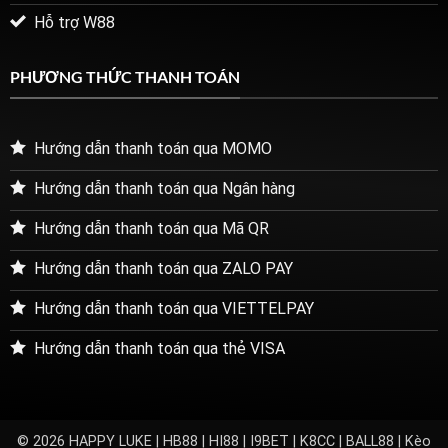
Hỗ trợ W88
PHƯƠNG THỨC THANH TOÁN
Hướng dẫn thanh toán qua MOMO
Hướng dẫn thanh toán qua Ngân hàng
Hướng dẫn thanh toán qua Mã QR
Hướng dẫn thanh toán qua ZALO PAY
Hướng dẫn thanh toán qua VIETTELPAY
Hướng dẫn thanh toán qua thẻ VISA
© 2026
HAPPY LUKE
|
HB88
|
HI88
|
I9BET
|
K8CC
|
BALL88
|
Kèo