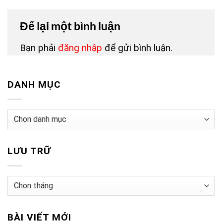
Để lại một bình luận
Bạn phải
đăng nhập
để gửi bình luận.
DANH MỤC
Danh
mục
LƯU TRỮ
Lưu
trữ
BÀI VIẾT MỚI