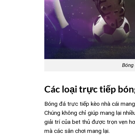
Bóng đ
Các loại trực tiếp bón
Bóng đá trực tiếp kèo nhà cái mang
Chúng không chỉ giúp mang lại nhiề
giải trí của bet thủ được trọn vẹn hơ
mà các sân chơi mang lại.