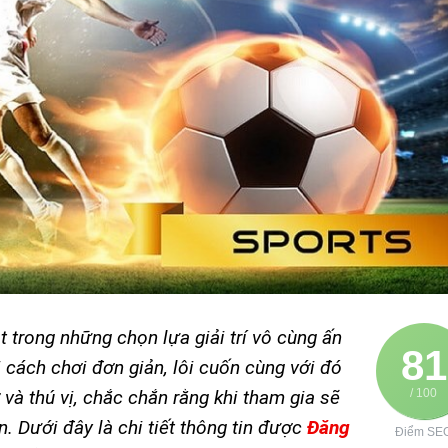
 trong những chọn lựa giải trí vô cùng ấn
81
cách chơi đơn giản, lôi cuốn cùng với đó
và thú vị, chắc chắn rằng khi tham gia sẽ
/ 100
. Dưới đây là chi tiết thông tin được
Đăng
Điểm SE