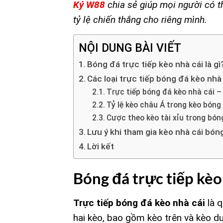
Ký W88
chia sẻ giúp mọi người có t
tỷ lệ chiến thắng cho riêng mình.
NỘI DUNG BÀI VIẾT
Bóng đá trực tiếp kèo nhà cái là gì
Các loại trực tiếp bóng đá kèo nhà
Trực tiếp bóng đá kèo nhà cái 
Tỷ lệ kèo châu Á trong kèo bóng 
Cược theo kèo tài xỉu trong bón
Lưu ý khi tham gia kèo nhà cái bón
Lời kết
Bóng đá trực tiếp kèo 
Trực tiếp bóng đá kèo nhà cái
là q
hai kèo, bao gồm kèo trên và kèo d